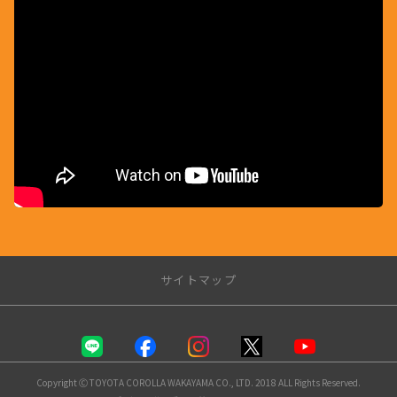
?rel=0&" frameborder="0" allow="autoplay; encrypted
-media" allowfullscreen>
サイトマップ
トップページ
店舗一覧
Copyright Ⓒ TOYOTA COROLLA WAKAYAMA CO., LTD. 2018 ALL Rights Reserved.