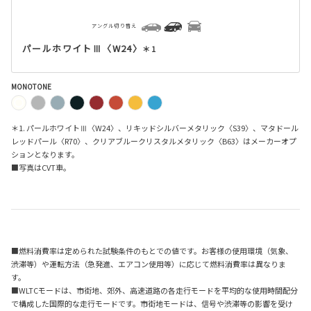
アングル切り替え
パールホワイトⅢ〈W24〉
＊1
MONOTONE
＊1. パールホワイトⅢ〈W24〉、リキッドシルバーメタリック〈S39〉、マタドール
レッドパール〈R70〉、クリアブルークリスタルメタリック〈B63〉はメーカーオプ
ションとなります。
■写真はCVT車。
■燃料消費率は定められた試験条件のもとでの値です。お客様の使用環境（気象、
渋滞等）や運転方法（急発進、エアコン使用等）に応じて燃料消費率は異なりま
す。
■WLTCモードは、市街地、郊外、高速道路の各走行モードを平均的な使用時間配分
で構成した国際的な走行モードです。市街地モードは、信号や渋滞等の影響を受け