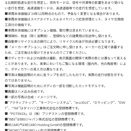
る比較的低速な走行を想定し、郊外モードは、信号や渋滞等の影響をあまり受けな
い走行を想定、高速道路モードは、高速道路等での走行を想定しています。
■車両本体価格は'24年12月時点のもので、予告なく変更となる場合があります。
■車両本体価格はスペアタイヤレス＆タイヤパンク応急修理セット、タイヤ交換用
工具付の価格です。
■車両本体価格にはオプション価格、取付費は含まれていません。
■保険料、税金（除く消費税）、登録料などの諸費用は別途申し受けます。
■自動車リサイクル法の施行により、リサイクル料金が別途必要となります。
■「メーカーオプション」はご注文時に申し受けます。メーカーの工場で装着する
ため、ご注文後はお受けできませんのでご了承ください。
■ボディカラーおよび内装色は撮影、表示画面の関係で実際の色とは異なって見える
ことがあります。また、実車においてもご覧になる環境（屋内外、光の角度等）によ
り、ボディカラーの見え方は異なります。
■写真は機能説明のために各ランプを点灯したものです。実際の走行状態を示すも
のではありません。
■写真は機能説明のためにボディの一部を切断したカットモデルです。
■画面はハメ込み合成です。
■一部の写真は合成・イメージです。
■“アクティブトップ”、“キーフリーシステム”、“eco IDLE”、“Dラッピング”、“DVV
T”、“TAF”はダイハツ工業株式会社の登録商標です。
■「POTENZA」は（株）ブリヂストンの登録商標です。
■“BBS”はBBSジャパン株式会社の登録商標です。
■RECARO®はRECARO Holding GmbHの登録商標です。
■“MOMO”はMOMO s.r.l社の登録商標です。