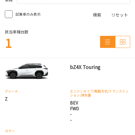
試乗車のみ表示
検索
リセット
該当車種台数
1
bZ4X Touring
グレード
エンジンタイプ
/駆動方式/
トランスミッ
ション
/排気量
Z
BEV
FWD
-
-
カラー