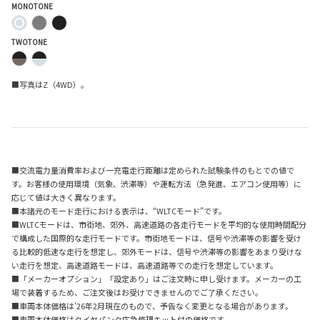
MONOTONE
TWOTONE
■写真はZ（4WD）。
■交流電力量消費率および一充電走行距離は定められた試験条件のもとでの値で
す。お客様の使用環境（気象、渋滞等）や運転方法（急発進、エアコン使用等）に
応じて値は大きく異なります。
■本諸元のモード走行における表示は、“WLTCモード”です。
■WLTCモードは、市街地、郊外、高速道路の各走行モードを平均的な使用時間配分
で構成した国際的な走行モードです。市街地モードは、信号や渋滞等の影響を受け
る比較的低速な走行を想定し、郊外モードは、信号や渋滞等の影響をあまり受けな
い走行を想定、高速道路モードは、高速道路等での走行を想定しています。
■「メーカーオプション」「設定あり」はご注文時に申し受けます。メーカーの工
場で装着するため、ご注文後はお受けできませんのでご了承ください。
■車両本体価格は'26年2月現在のもので、予告なく変更となる場合があります。
■車両本体価格はタイヤパンク応急修理キット付の価格です。