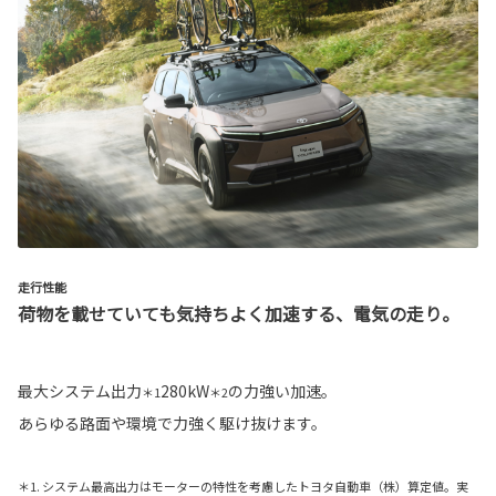
走行性能
荷物を載せていても気持ちよく加速する、電気の走り。
最大システム出力
280kW
の力強い加速。
＊1
＊2
あらゆる路面や環境で力強く駆け抜けます。
＊1. システム最高出力はモーターの特性を考慮したトヨタ自動車（株）算定値。実