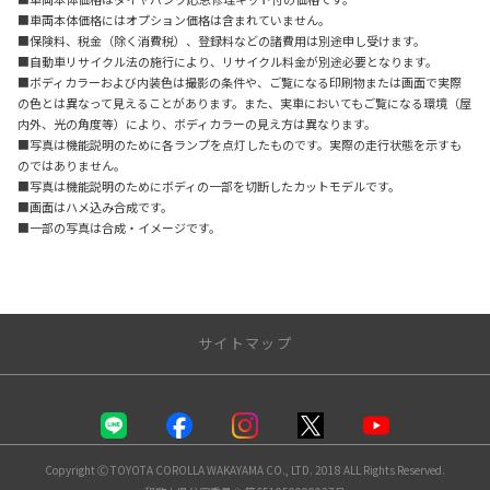
■車両本体価格にはオプション価格は含まれていません。
■保険料、税金（除く消費税）、登録料などの諸費用は別途申し受けます。
■自動車リサイクル法の施行により、リサイクル料金が別途必要となります。
■ボディカラーおよび内装色は撮影の条件や、ご覧になる印刷物または画面で実際
の色とは異なって見えることがあります。また、実車においてもご覧になる環境（屋
内外、光の角度等）により、ボディカラーの見え方は異なります。
■写真は機能説明のために各ランプを点灯したものです。実際の走行状態を示すも
のではありません。
■写真は機能説明のためにボディの一部を切断したカットモデルです。
■画面はハメ込み合成です。
■一部の写真は合成・イメージです。
サイトマップ
トップページ
店舗一覧
Copyright Ⓒ TOYOTA COROLLA WAKAYAMA CO., LTD. 2018 ALL Rights Reserved.