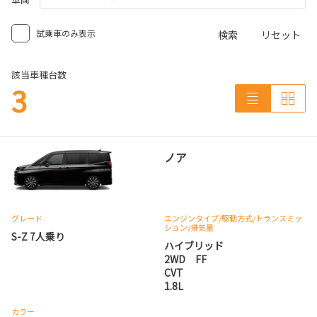
試乗車のみ表示
検索
リセット
該当車種台数
3
ノア
グレード
エンジンタイプ
/駆動方式/
トランスミッ
ション
/排気量
S-Z 7人乗り
ハイブリッド
2WD FF
CVT
1.8L
カラー