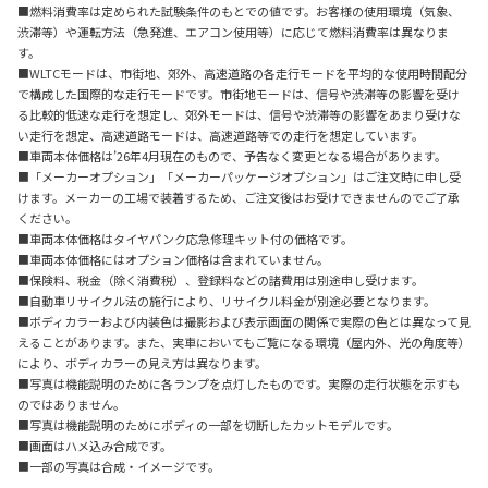
■燃料消費率は定められた試験条件のもとでの値です。お客様の使用環境（気象、
渋滞等）や運転方法（急発進、エアコン使用等）に応じて燃料消費率は異なりま
す。
■WLTCモードは、市街地、郊外、高速道路の各走行モードを平均的な使用時間配分
で構成した国際的な走行モードです。市街地モードは、信号や渋滞等の影響を受け
る比較的低速な走行を想定し、郊外モードは、信号や渋滞等の影響をあまり受けな
い走行を想定、高速道路モードは、高速道路等での走行を想定しています。
■車両本体価格は’26年4月現在のもので、予告なく変更となる場合があります。
■「メーカーオプション」「メーカーパッケージオプション」はご注文時に申し受
けます。メーカーの工場で装着するため、ご注文後はお受けできませんのでご了承
ください。
■車両本体価格はタイヤパンク応急修理キット付の価格です。
■車両本体価格にはオプション価格は含まれていません。
■保険料、税金（除く消費税）、登録料などの諸費用は別途申し受けます。
■自動車リサイクル法の施行により、リサイクル料金が別途必要となります。
■ボディカラーおよび内装色は撮影および表示画面の関係で実際の色とは異なって見
えることがあります。また、実車においてもご覧になる環境（屋内外、光の角度等）
により、ボディカラーの見え方は異なります。
■写真は機能説明のために各ランプを点灯したものです。実際の走行状態を示すも
のではありません。
■写真は機能説明のためにボディの一部を切断したカットモデルです。
■画面はハメ込み合成です。
■一部の写真は合成・イメージです。