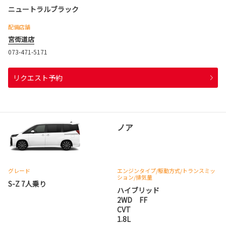
ニュートラルブラック
配備店舗
宮街道店
073-471-5171
リクエスト予約
ノア
グレード
エンジンタイプ
/駆動方式/
トランスミッ
ション
/排気量
S-Z 7人乗り
ハイブリッド
2WD FF
CVT
1.8L