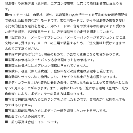
渋滞等）や運転方法（急発進、エアコン使用等）に応じて燃料消費率は異なりま
す。
■WLTCモードは、市街地、郊外、高速道路の各走行モードを平均的な使用時間配分
で構成した国際的な走行モードです。市街地モードは、信号や渋滞等の影響を受け
る比較的低速な走行を想定し、郊外モードは、信号や渋滞等の影響をあまり受けな
い走行を想定、高速道路モードは、高速道路等での走行を想定しています。
■「設定あり」「メーカーオプション」「メーカーパッケージオプション」はご注
文時に申し受けます。メーカーの工場で装着するため、ご注文後はお受けできませ
んのでご了承ください。
■車両本体価格は'25年5月現在のもので、予告なく変更となる場合があります。
■車両本体価格はタイヤパンク応急修理キット付の価格です。
■車両本体価格にはオプション価格は含まれていません。
■保険料、税金（除く消費税）、登録料などの諸費用は別途申し受けます。
■自動車リサイクル法の施行により、リサイクル料金が別途必要となります。
■ボディカラーおよび内装色は撮影の条件、ご覧になる画面によって実際の色とは異
なって見えることがあります。また、実車においてもご覧になる環境（屋内外、光の
角度等）により、ボディカラーの見え方は異なります。
■写真は機能説明のために各ランプを点灯したものです。実際の走行状態を示すも
のではありません。
■写真は機能説明のためにボディの一部を切断したカットモデルです。
■画面はハメ込み合成です。
■一部の写真は合成・イメージです。