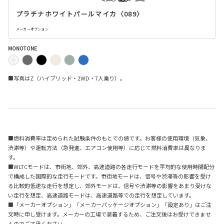
プラチナホワイトパールマイカ〈089〉
メーカーオプション
MONOTONE
■写真はZ（ハイブリッド・2WD・7人乗り）。
■燃料消費率は定められた試験条件のもとでの値です。お客様の使用環境（気象、
渋滞等）や運転方法（急発進、エアコン使用等）に応じて燃料消費率は異なりま
す。
■WLTCモードは、市街地、郊外、高速道路の各走行モードを平均的な使用時間配分
で構成した国際的な走行モードです。市街地モードは、信号や渋滞等の影響を受け
る比較的低速な走行を想定し、郊外モードは、信号や渋滞等の影響をあまり受けな
い走行を想定、高速道路モードは、高速道路等での走行を想定しています。
■「メーカーオプション」「メーカーパッケージオプション」「設定あり」はご注
文時に申し受けます。メーカーの工場で装着するため、ご注文後はお受けできませ
んのでご了承ください。