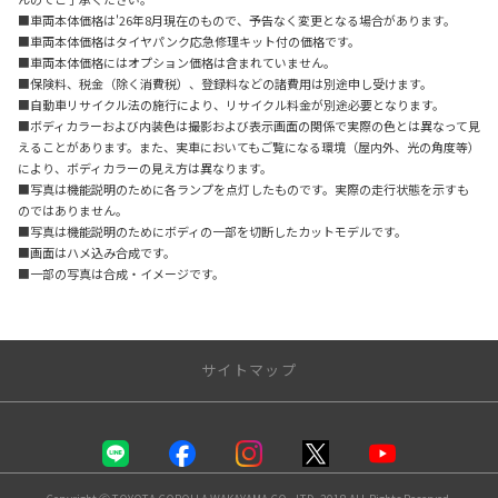
■車両本体価格は'26年8月現在のもので、予告なく変更となる場合があります。
■車両本体価格はタイヤパンク応急修理キット付の価格です。
■車両本体価格にはオプション価格は含まれていません。
■保険料、税金（除く消費税）、登録料などの諸費用は別途申し受けます。
■自動車リサイクル法の施行により、リサイクル料金が別途必要となります。
■ボディカラーおよび内装色は撮影および表示画面の関係で実際の色とは異なって見
えることがあります。また、実車においてもご覧になる環境（屋内外、光の角度等）
により、ボディカラーの見え方は異なります。
■写真は機能説明のために各ランプを点灯したものです。実際の走行状態を示すも
のではありません。
■写真は機能説明のためにボディの一部を切断したカットモデルです。
■画面はハメ込み合成です。
■一部の写真は合成・イメージです。
サイトマップ
トップページ