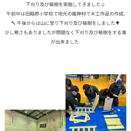
下刈り及び植樹を実施してきました☺️
午前中は旧殿原小学校で地元の龍神材で木工作品の作成,
🔨 午後からは山に登り下刈り及び植樹をしました🌳
少し寒さもありましたが問題なく下刈り及び植樹をする事
が出来ました.