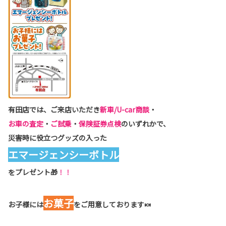
有田店では、ご来店いただき
新車/U-car商談
・
お車の査定
・
ご試乗
・
保険証券点検
のいずれかで、
災害時に役立つグッズの入った
エマージェンシーボトル
をプレゼント🎁
！！
お菓子
お子様には
をご用意しております🍬