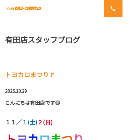
有田店スタッフブログ
トヨカロまつり🚩
2025.10.29
こんにちは有田店です😊
１１／
１(土)
２(日)
ト
ヨ
カ
ロ
ま
つ
り