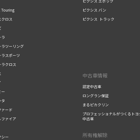
ピクシス エポック
 Touring
ピクシス バン
スクロス
ピクシス トラック
ズ
ーラ
ーラツーリング
ーラスポーツ
ーラクロス
ス
中古車情報
ア
認定中古車
ミー
ロングラン保証
ンタ
まるピカクリン
ファード
プロフェッショナルがつくるトヨ
ルファイア
中古車
所有権解除
クシー