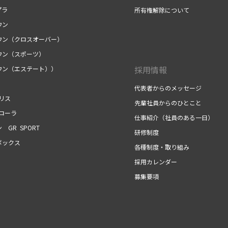
プラ
所有権解除について
ウン
ウン（クロスオーバー）
ウン（スポーツ）
採用情報
ウン（エステート））
代表者からのメッセージ
リス
先輩社員からのひとこと
カローラ
仕事紹介（社員のある一日）
 GR SPORT
研修制度
ボックス
各種制度・取り組み
採用カレンダー
募集要項