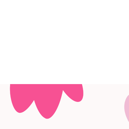
お問い
整備・アフター
その他のサービ
中古車情報
所有権解除
サービス
ス