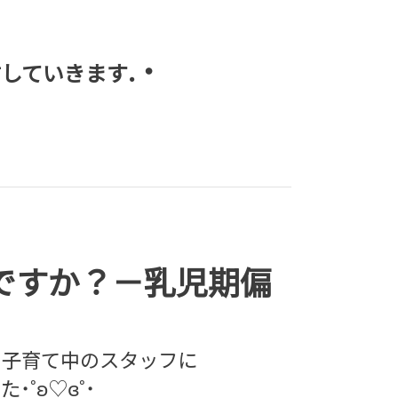
.・
信していきます
ですか？－乳児期偏
を子育て中のスタッフに
˙˚ʚ♡ɞ˚˙