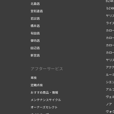
bZ4X
北島店
bZ4X
宮街道店
ヤリ
岩出店
ライ
橋本店
カロ
有田店
カロ
御坊店
カロ
田辺店
カロ
新宮店
ヤリ
アク
アフターサービス
ルー
車検
シエ
定期点検
アル
おすすめ商品・情報
ヴェ
メンテナンスサイクル
ノア
オーナーズセレクト
ヴォ