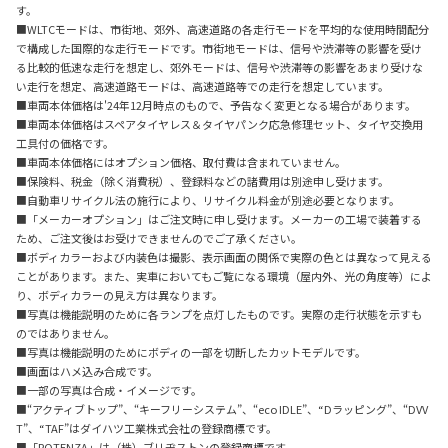
す。
■WLTCモードは、市街地、郊外、高速道路の各走行モードを平均的な使用時間配分
で構成した国際的な走行モードです。市街地モードは、信号や渋滞等の影響を受け
る比較的低速な走行を想定し、郊外モードは、信号や渋滞等の影響をあまり受けな
い走行を想定、高速道路モードは、高速道路等での走行を想定しています。
■車両本体価格は'24年12月時点のもので、予告なく変更となる場合があります。
■車両本体価格はスペアタイヤレス＆タイヤパンク応急修理セット、タイヤ交換用
工具付の価格です。
■車両本体価格にはオプション価格、取付費は含まれていません。
■保険料、税金（除く消費税）、登録料などの諸費用は別途申し受けます。
■自動車リサイクル法の施行により、リサイクル料金が別途必要となります。
■「メーカーオプション」はご注文時に申し受けます。メーカーの工場で装着する
ため、ご注文後はお受けできませんのでご了承ください。
■ボディカラーおよび内装色は撮影、表示画面の関係で実際の色とは異なって見える
ことがあります。また、実車においてもご覧になる環境（屋内外、光の角度等）によ
り、ボディカラーの見え方は異なります。
■写真は機能説明のために各ランプを点灯したものです。実際の走行状態を示すも
のではありません。
■写真は機能説明のためにボディの一部を切断したカットモデルです。
■画面はハメ込み合成です。
■一部の写真は合成・イメージです。
■“アクティブトップ”、“キーフリーシステム”、“eco IDLE”、“Dラッピング”、“DVV
T”、“TAF”はダイハツ工業株式会社の登録商標です。
■「POTENZA」は（株）ブリヂストンの登録商標です。