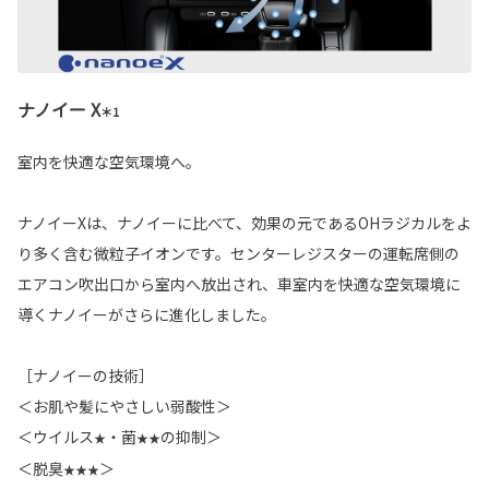
ナノイー X
＊1
室内を快適な空気環境へ。
ナノイーXは、ナノイーに比べて、効果の元であるOHラジカルをよ
り多く含む微粒子イオンです。センターレジスターの運転席側の
エアコン吹出口から室内へ放出され、車室内を快適な空気環境に
導くナノイーがさらに進化しました。
［ナノイーの技術］
＜お肌や髪にやさしい弱酸性＞
＜ウイルス
・菌
の抑制＞
★
★★
＜脱臭
＞
★★★