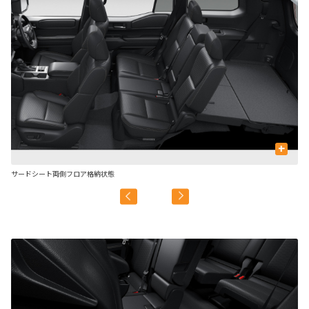
+
サードシート両側フロア格納状態
セ