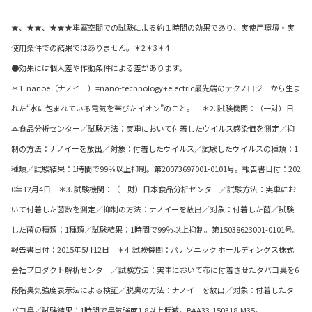
★、★★、★★★車室空間での試験による約１時間の効果であり、実使用環境・実
使用条件での結果ではありません。＊2＊3＊4
●効果には個人差や作動条件による差があります。
＊1. nanoe（ナノイー）=nano-technology+electric最先端のテクノロジーから生ま
れた“水に包まれている電気を帯びたイオン”のこと。 ＊2. 試験機関：（一財）日
本食品分析センター／試験方法：実車において付着したウイルス感染価を測定／抑
制の方法：ナノイーを放出／対象：付着したウイルス／試験したウイルスの種類：1
種類／試験結果：1時間で99％以上抑制。第20073697001-0101号。報告書日付：202
0年12月4日 ＊3. 試験機関：（一財）日本食品分析センター／試験方法：実車にお
いて付着した菌数を測定／抑制の方法：ナノイーを放出／対象：付着した菌／試験
した菌の種類：1種類／試験結果：1時間で99％以上抑制。第15038623001-0101号。
報告書日付：2015年5月12日 ＊4. 試験機関：パナソニック ホールディングス株式
会社プロダクト解析センター／試験方法：実車において布に付着させたタバコ臭を6
段階臭気強度表示法による検証／脱臭の方法：ナノイーを放出／対象：付着したタ
バコ臭／試験結果：1時間で臭気強度1.8以上低減。BAA33-150318-M35。