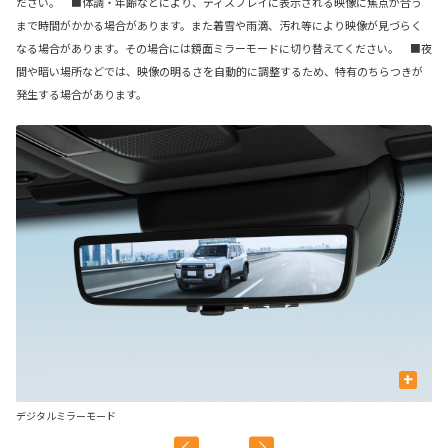
ださい。 ■体調・年齢などにより、ディスプレイに表示される映像に焦点が合う
まで時間がかかる場合があります。また着雪や雨滴、汚れ等により映像が見づらく
なる場合があります。その場合には鏡面ミラーモードに切り替えてください。 ■夜
間や暗い場所などでは、映像の明るさを自動的に調整するため、特有のちらつきが
発生する場合があります。
+
デジタルミラーモード
鏡