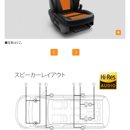
+
■写真はS-Z。
■