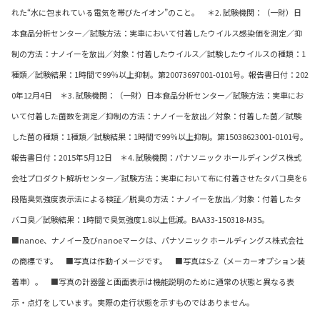
れた“水に包まれている電気を帯びたイオン”のこと。 ＊2. 試験機関：（一財）日
本食品分析センター／試験方法：実車において付着したウイルス感染価を測定／抑
制の方法：ナノイーを放出／対象：付着したウイルス／試験したウイルスの種類：1
種類／試験結果：1時間で99％以上抑制。第20073697001-0101号。報告書日付：202
0年12月4日 ＊3. 試験機関：（一財）日本食品分析センター／試験方法：実車にお
いて付着した菌数を測定／抑制の方法：ナノイーを放出／対象：付着した菌／試験
した菌の種類：1種類／試験結果：1時間で99％以上抑制。第15038623001-0101号。
報告書日付：2015年5月12日 ＊4. 試験機関：パナソニック ホールディングス株式
会社プロダクト解析センター／試験方法：実車において布に付着させたタバコ臭を6
段階臭気強度表示法による検証／脱臭の方法：ナノイーを放出／対象：付着したタ
バコ臭／試験結果：1時間で臭気強度1.8以上低減。BAA33-150318-M35。
■nanoe、ナノイー及びnanoeマークは、パナソニック ホールディングス株式会社
の商標です。 ■写真は作動イメージです。 ■写真はS-Z（メーカーオプション装
着車）。 ■写真の計器盤と画面表示は機能説明のために通常の状態と異なる表
示・点灯をしています。実際の走行状態を示すものではありません。