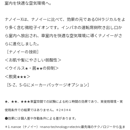
室内を快適な空気環境へ。
ナノイーXは、ナノイーに比べて、効果の元であるOHラジカルをよ
り多く含む微粒子イオンです。インパネの運転席側吹き出し口か
ら室内へ放出され、車室内を快適な空気環境に導くナノイーがさ
らに進化しました。
［ナノイーの技術］
＜お肌や髪にやさしい弱酸性＞
＜ウイルス
・菌
の抑制＞
★
★★
＜脱臭
＞
★★★
［S-Z、S-Gにメーカーパッケージオプション］
★、★★、★★★車室空間での試験による約１時間の効果であり、実使用環境・実
使用条件での結果ではありません。＊2＊3＊4
●効果には個人差や作動条件による差があります。
＊1. nanoe（ナノイー）=nano-technology+electric最先端のテクノロジーから生ま