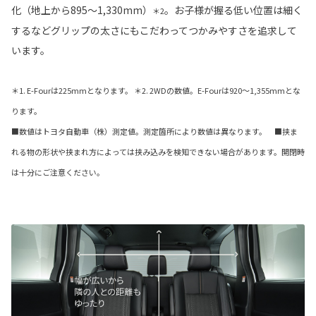
化（地上から895〜1,330mm）
。お子様が握る低い位置は細く
＊2
するなどグリップの太さにもこだわってつかみやすさを追求して
います。
＊1. E-Fourは225mmとなります。 ＊2. 2WDの数値。E-Fourは920〜1,355mmとな
ります。
■数値はトヨタ自動車（株）測定値。測定箇所により数値は異なります。 ■挟ま
れる物の形状や挟まれ方によっては挟み込みを検知できない場合があります。開閉時
は十分にご注意ください。