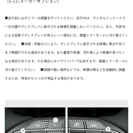
［S-Zにメーカーオプション］
■走行前に必ずミラーの調整を行ってください。走行中は、デジタルインナーミラ
ーの位置やディスプレイに表示される映像を調整しないでください。また、外部光
による反射でディスプレイが見えにくい場合には、鏡面ミラーモードに切り替えてく
ださい。 ■体調・年齢などにより、ディスプレイに表示される映像に焦点が合う
まで時間がかかる場合があります。また着雪や雨滴、汚れ等により映像が見づらく
なる場合があります。その場合にはリヤワイパーで払拭するか、鏡面ミラーモードに
切り替えてください。 ■夜間や暗い場所などでは、映像の明るさを自動的に調整
するため、特有のちらつきが発生する場合があります。