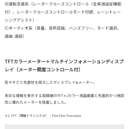
Ⓑ運転支援系（レーダークルーズコントロール〈全車速追従機能
付〉、レーダークルーズコントロールモード切替、レーントレー
シングアシスト）
Ⓒオーディオ系（音量、音声認識、ハンズフリー、モード選択、
選曲･選局）
TFTカラーメーター＋マルチインフォメーションディスプ
レイ（メーター照度コントロール付）
見やすさと先進性を両立したディスプレイ&メーター。
多彩な情報を表示する高精細のTFT
カラー液晶画面と先進的かつ視認
＊1
性に優れたメーターを搭載しました。
＊1. TFT［薄膜トランジスタ］：Thin Film Transistor