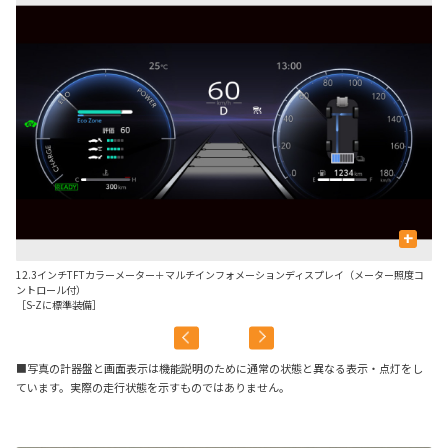
+
12.3インチTFTカラーメーター＋マルチインフォメーションディスプレイ（メーター照度コ
7
ントロール付）
ト
［S-Zに標準装備］
［S
■写真の計器盤と画面表示は機能説明のために通常の状態と異なる表示・点灯をし
ています。実際の走行状態を示すものではありません。