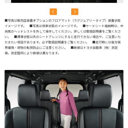
■写真は販売店装着オプションのフロアマット（ラグジュアリータイプ）装着状態
イメージです。 ■写真は停車状態のイメージです。 ■サードシート格納時は、中
央席のヘッドレストを外して操作してください。詳しくは取扱説明書をご覧くださ
い。 ■標準状態以外のシートアレンジにすると走行できない場合や、ご注意いた
だきたい項目があります。必ず取扱説明書をご覧ください。 ■走行時には後方視
界確保・荷物の転倒防止にご注意ください。 ■数値はトヨタ自動車（株）測定
値。測定箇所により数値は異なります。