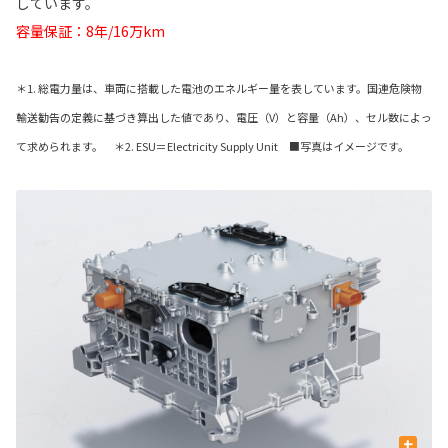
しています。
容量保証：8年/16万km
＊1. 総電力量は、車両に搭載した電池のエネルギー量を表しています。国連危険物
輸送勧告の定義に基づき算出した値であり、電圧（V）と容量（Ah）、セル数によっ
て求められます。 ＊2. ESU＝Electricity Supply Unit ■写真はイメージです。
+