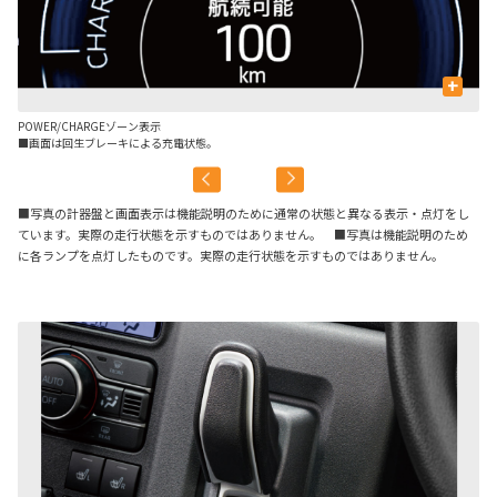
+
POWER/CHARGEゾーン表示
航
■画面は回生ブレーキによる充電状態。
■写真の計器盤と画面表示は機能説明のために通常の状態と異なる表示・点灯をし
ています。実際の走行状態を示すものではありません。 ■写真は機能説明のため
に各ランプを点灯したものです。実際の走行状態を示すものではありません。