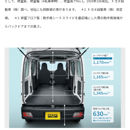
として、荷室長、荷室幅（4名乗車時）、荷室高でNo.1。2026年2月現在。トヨタ自
動車（株）調べ。他社にも同数値の車があります。 ＊2. トヨタ自動車（株）測定
値。 ＊3. 荷室フロア長：助手席シートスライドを最前端にした際の助手席後端か
らバックドアまでの長さ。