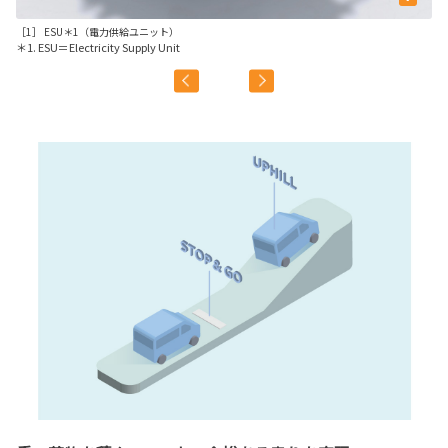
［1］ ESU＊1（電力供給ユニット）
［2
＊1. ESU＝Electricity Supply Unit