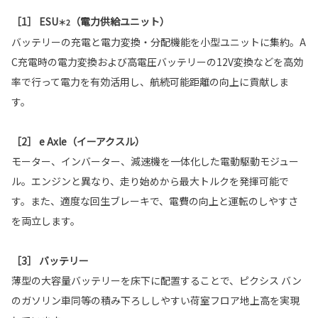
［1］ ESU
（電力供給ユニット）
＊2
バッテリーの充電と電力変換・分配機能を小型ユニットに集約。A
C充電時の電力変換および高電圧バッテリーの12V変換などを高効
率で行って電力を有効活用し、航続可能距離の向上に貢献しま
す。
［2］ e Axle（イーアクスル）
モーター、インバーター、減速機を一体化した電動駆動モジュー
ル。エンジンと異なり、走り始めから最大トルクを発揮可能で
す。また、適度な回生ブレーキで、電費の向上と運転のしやすさ
を両立します。
［3］ バッテリー
薄型の大容量バッテリーを床下に配置することで、ピクシス バン
のガソリン車同等の積み下ろししやすい荷室フロア地上高を実現