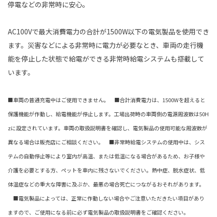
停電などの非常時に安心。
AC100Vで最大消費電力の合計が1500W以下の電気製品を使用でき
ます。災害などによる非常時に電力が必要なとき、車両の走行機
能を停止した状態で給電ができる非常時給電システムも搭載して
います。
■車両の普通充電中はご使用できません。 ■合計消費電力は、1500Wを超えると
保護機能が作動し、給電機能が停止します。工場出荷時の車両側の電源周波数は50H
zに設定されています。車両の取扱説明書を確認し、電気製品の使用可能な周波数が
異なる場合は販売店にご相談ください。 ■非常時給電システムの使用中は、シス
テムの自動停止等により室内が高温、または低温になる場合があるため、お子様や
介護を必要とする方、ペットを車内に残さないでください。熱中症、脱水症状、低
体温症などの重大な障害に及ぶか、最悪の場合死亡につながるおそれがあります。
■電気製品によっては、正常に作動しない場合やご注意いただきたい項目があり
ますので、ご使用になる前に必ず電気製品の取扱説明書をご確認ください。