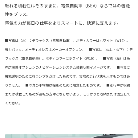
頼れる積載性はそのままに、電気自動車（BEV）ならではの機能
性をプラス。
電気の力が毎日の仕事をよりスマートに、快適に支えます。
■写真は（左）：デラックス（電気自動車）。ボディカラーはホワイト〈W19〉。
省力パック、オーディオレスはメーカーオプション。 ■写真は（右上・右下）：デ
ラックス（電気自動車）。ボディカラーはホワイト〈W19〉。 ■写真（左）は販
売店装着オプションのナビゲーションシステム装着状態イメージです。 ■写真は
機能説明のために各ランプを点灯したものです。実際の走行状態を示すものではあ
りません。 ■写真の小物類は撮影のために用意したものです。 ■走行中は収納
または積載したものが運転の支障とならないよう、しっかりと収納または固定して
ください。