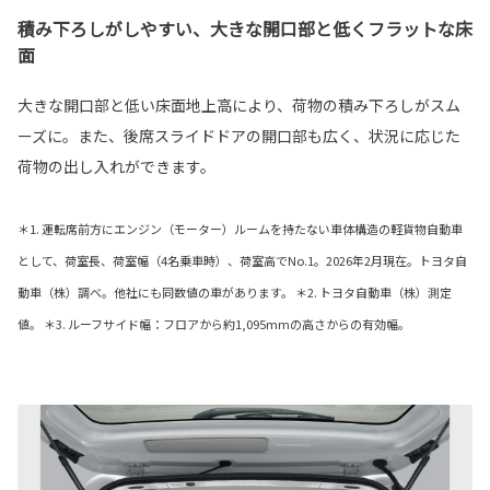
積み下ろしがしやすい、大きな開口部と低くフラットな床
面
大きな開口部と低い床面地上高により、荷物の積み下ろしがスム
ーズに。また、後席スライドドアの開口部も広く、状況に応じた
荷物の出し入れができます。
＊1. 運転席前方にエンジン（モーター）ルームを持たない車体構造の軽貨物自動車
として、荷室長、荷室幅（4名乗車時）、荷室高でNo.1。2026年2月現在。トヨタ自
動車（株）調べ。他社にも同数値の車があります。 ＊2. トヨタ自動車（株）測定
値。 ＊3. ルーフサイド幅：フロアから約1,095mmの高さからの有効幅。