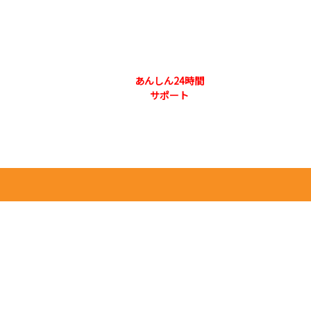
073-444-3131
合わせ 本社
あんしん24時間
採用情報
会社概要
サポート