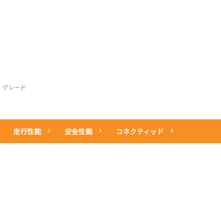
お問い
整備・アフター
その他のサービ
中古車情報
所有権解除
サービス
ス
・グレード
走行性能
安全性能
コネクティッド