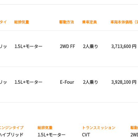
タイ
総排気量
駆動方法
乗車定員
車両本体価格（
リッ
1.5L+モーター
2WD FF
2人乗り
3,713,600 円
リッ
1.5L+モーター
E-Four
2人乗り
3,928,100 円
エンジンタイプ
総排気量
トランス
ミッション
駆動
ハイブリッド
1.5L+モーター
CVT
2W