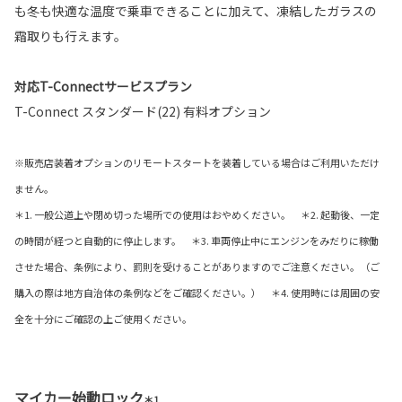
も冬も快適な温度で乗車できることに加えて、凍結したガラスの
霜取りも行えます。
対応T-Connectサービスプラン
T-Connect スタンダード(22) 有料オプション
※販売店装着オプションのリモートスタートを装着している場合はご利用いただけ
ません。
＊1. 一般公道上や閉め切った場所での使用はおやめください。 ＊2. 起動後、一定
の時間が経つと自動的に停止します。 ＊3. 車両停止中にエンジンをみだりに稼働
させた場合、条例により、罰則を受けることがありますのでご注意ください。（ご
購入の際は地方自治体の条例などをご確認ください。） ＊4. 使用時には周囲の安
全を十分にご確認の上ご使用ください。
マイカー始動ロック
＊1