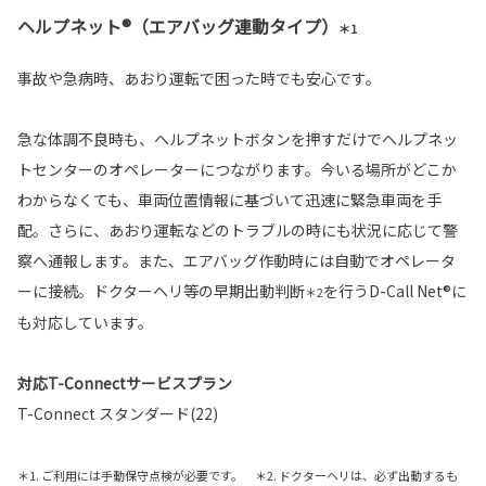
ヘルプネット®（エアバッグ連動タイプ）
＊1
事故や急病時、あおり運転で困った時でも安心です。
急な体調不良時も、ヘルプネットボタンを押すだけでヘルプネッ
トセンターのオペレーターにつながります。今いる場所がどこか
わからなくても、車両位置情報に基づいて迅速に緊急車両を手
配。さらに、あおり運転などのトラブルの時にも状況に応じて警
察へ通報します。また、エアバッグ作動時には自動でオペレータ
ーに接続。ドクターヘリ等の早期出動判断
を行うD-Call Net®に
＊2
も対応しています。
対応T-Connectサービスプラン
T-Connect スタンダード(22)
＊1. ご利用には手動保守点検が必要です。 ＊2. ドクターヘリは、必ず出動するも