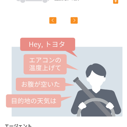
+
飲
エージェント