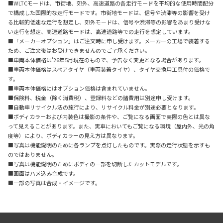
■WLTCモードは、市街地、郊外、高速道路の各走行モードを平均的な使用時間配分
で構成した国際的な走行モードです。市街地モードは、信号や渋滞等の影響を受け
る比較的低速な走行を想定し、郊外モードは、信号や渋滞等の影響をあまり受けな
い走行を想定、高速道路モードは、高速道路等での走行を想定しています。
■「メーカーオプション」はご注文時に申し受けます。メーカーの工場で装着する
ため、ご注文後はお受けできませんのでご了承ください。
■車両本体価格は'26年5月現在のもので、予告なく変更となる場合があります。
■車両本体価格はスペアタイヤ（車両装着タイヤ）、タイヤ交換用工具付の価格で
す。
■車両本体価格にはオプション価格は含まれていません。
■保険料、税金（除く消費税）、登録料などの諸費用は別途申し受けます。
■自動車リサイクル法の施行により、リサイクル料金が別途必要となります。
■ボディカラーおよび内装色は撮影の条件や、ご覧になる画面で実際の色とは異な
って見えることがあります。また、実車においてもご覧になる環境（屋内外、光の角
度等）により、ボディカラーの見え方は異なります。
■写真は機能説明のために各ランプを点灯したものです。実際の走行状態を示すも
のではありません。
■写真は機能説明のためにボディの一部を切断したカットモデルです。
■画面はハメ込み合成です。
■一部の写真は合成・イメージです。