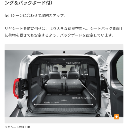
ング＆バックボード付）
使用シーンに合わせて収納力アップ。
リヤシートを前に倒せば、より大きな荷室空間へ。シートバック背面上
に荷物を載せても安定するよう、バックボードを設定しています。
+
リヤシート前倒し時
リ