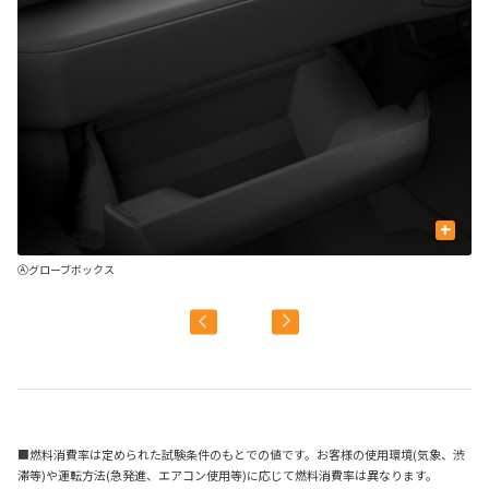
+
US
Ⓐグローブボックス
Ⓑ
■燃料消費率は定められた試験条件のもとでの値です。お客様の使用環境(気象、渋
滞等)や運転方法(急発進、エアコン使用等)に応じて燃料消費率は異なります。