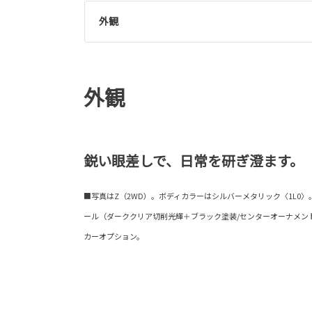
外観
外観
鋭い眼差しで、日常を研ぎ澄ます。
■写真はZ（2WD）。ボディカラーはシルバーメタリック〈1L0〉。19
ール（ダーククリア切削光輝＋ブラック塗装/センターオーナメン
カーオプション。