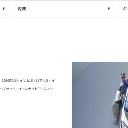
内装
ギ
5/55R16タイヤ＆16×6Jアルミホイ
ト/ブラックホイールナット付）はメー