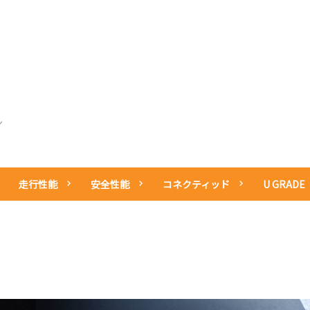
お問い
整備・アフター
その他のサービ
中古車情報
所有権解除
サービス
ス
ン
走行性能
安全性能
コネクティッド
U GRADE