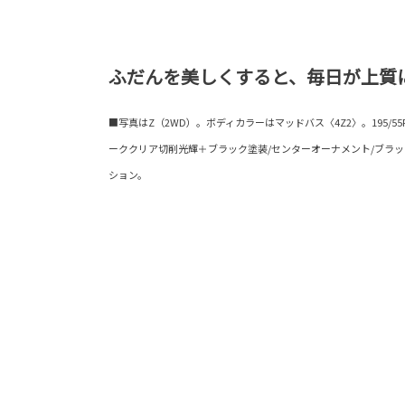
ふだんを美しくすると、毎日が上質
■写真はZ（2WD）。ボディカラーはマッドバス〈4Z2〉。195/55
ーククリア切削光輝＋ブラック塗装/センターオーナメント/ブラ
ション。