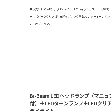
■写真はZ（2WD）。ボディカラーはグレイッシュブルー〈8W2〉。19
ール（ダーククリア切削光輝＋ブラック塗装/センターオーナメン
カーオプション。
Bi-Beam LEDヘッドランプ（マ
付）＋LEDターンランプ＋LEDクリ
デイライト