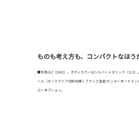
ものも考え方も、コンパクトなほう
■写真はZ（2WD）。ボディカラーはシルバーメタリック〈1L0〉。19
ール（ダーククリア切削光輝＋ブラック塗装/センターオーナメン
カーオプション。