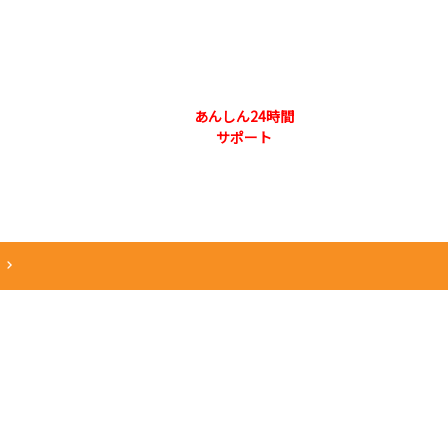
073-444-3131
合わせ 本社
あんしん24時間
採用情報
会社概要
サポート