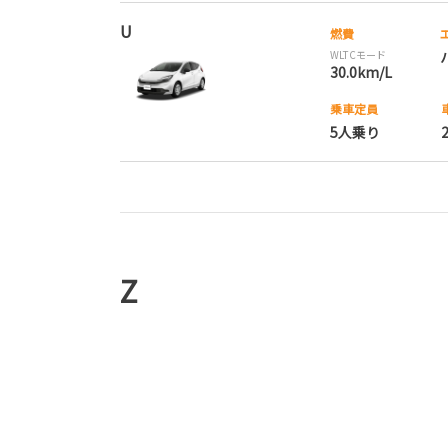
U
燃費
WLTCモード
30.0km/L
乗車定員
5人乗り
Z