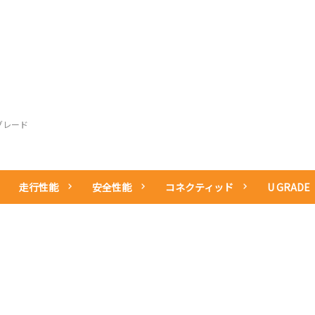
お問い
整備・アフター
その他のサービ
中古車情報
所有権解除
サービス
ス
グレード
走行性能
安全性能
コネクティッド
U GRADE