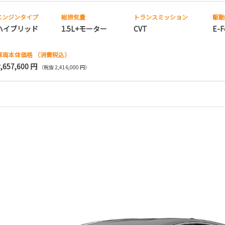
エンジンタイプ
総排気量
トランス
ミッション
駆動
ハイブリッド
1.5L+モーター
CVT
E-F
車両本体価格
（消費税込）
2,657,600 円
（税抜 2,416,000 円）