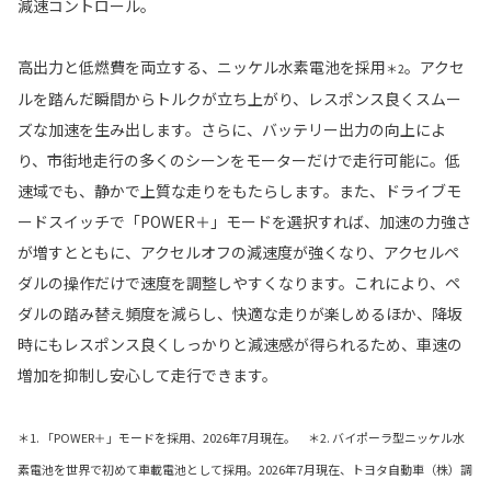
減速コントロール。
高出力と低燃費を両立する、ニッケル水素電池を採用
。アクセ
＊2
ルを踏んだ瞬間からトルクが立ち上がり、レスポンス良くスムー
ズな加速を生み出します。さらに、バッテリー出力の向上によ
り、市街地走行の多くのシーンをモーターだけで走行可能に。低
速域でも、静かで上質な走りをもたらします。また、ドライブモ
ードスイッチで「POWER＋」モードを選択すれば、加速の力強さ
が増すとともに、アクセルオフの減速度が強くなり、アクセルペ
ダルの操作だけで速度を調整しやすくなります。これにより、ペ
ダルの踏み替え頻度を減らし、快適な走りが楽しめるほか、降坂
時にもレスポンス良くしっかりと減速感が得られるため、車速の
増加を抑制し安心して走行できます。
＊1. 「POWER＋」モードを採用、2026年7月現在。 ＊2. バイポーラ型ニッケル水
素電池を世界で初めて車載電池として採用。2026年7月現在、トヨタ自動車（株）調