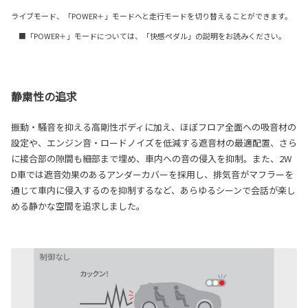
ライブモード、「POWER＋」モードへと走行モードを切り替えることができます。
■「POWER＋」モードについては、「快感ペダル」の説明をお読みください。
静粛性の追求
振動・騒音を抑える高剛性ボディに加え、ほぼフロア全面への吸音材の
設定や、エンジン音・ロードノイズを低減する遮音材の最適配置、さら
に接合部の隙間も細部まで埋め、車内への音の侵入を抑制。また、2W
D車では遮音効果のあるアンダーカバーを採用し、排気音がマフラーを
通じて車内に侵入するのを抑制するなど、あらゆるシーンで会話が楽し
める静かな空間を追求しました。