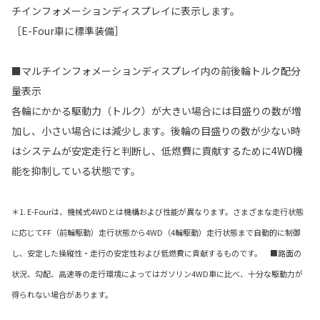
チインフォメーションディスプレイに表示します。
［E-Four車に標準装備］
■マルチインフォメーションディスプレイ内の前後輪トルク配分
量表示
各輪にかかる駆動力（トルク）が大きい場合には目盛りの数が増
加し、小さい場合には減少します。後輪の目盛りの数が少ない時
はシステムが安定走行と判断し、低燃費に貢献するために4WD機
能を抑制している状態です。
＊1. E-Fourは、機械式4WDとは機構および性能が異なります。さまざまな走行状態
に応じてFF（前輪駆動）走行状態から4WD（4輪駆動）走行状態まで自動的に制御
し、安定した操縦性・走行の安定性および低燃費に貢献するものです。 ■路面の
状況、勾配、高速等の走行環境によってはガソリン4WD車に比べ、十分な駆動力が
得られない場合があります。