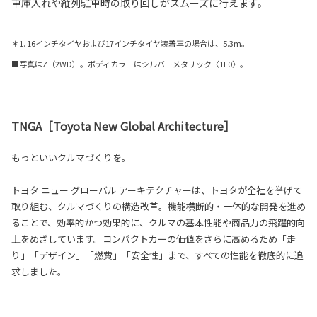
車庫入れや縦列駐車時の取り回しがスムーズに行えます。
＊1. 16インチタイヤおよび17インチタイヤ装着車の場合は、5.3m。
■写真はZ（2WD）。ボディカラーはシルバーメタリック〈1L0〉。
TNGA［Toyota New Global Architecture］
もっといいクルマづくりを。
トヨタ ニュー グローバル アーキテクチャーは、トヨタが全社を挙げて
取り組む、クルマづくりの構造改革。機能横断的・一体的な開発を進め
ることで、効率的かつ効果的に、クルマの基本性能や商品力の飛躍的向
上をめざしています。コンパクトカーの価値をさらに高めるため「走
り」「デザイン」「燃費」「安全性」まで、すべての性能を徹底的に追
求しました。