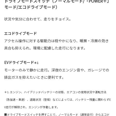
ドライブモードスイッチ（ノーマルモード/「POWER＋」
モード/エコドライブモード）
状況や気分に合わせて、走りをチョイス。
エコドライブモード
アクセル操作に対する駆動力は穏やかになり、暖房・冷房の効き
具合も抑えられ、環境に配慮した走行になります。
EVドライブモード
＊1
モーターのみで静かに走行。深夜のエンジン音や、ガレージでの
排出ガスを抑えたいときに便利です。
＊1. エンジン、ハイブリッドバッテリーの状態、エアコンの使用状況や運転方法
（急加速・車速）、道路状況（登坂）などによっては、バッテリー残量に関わらずE
V走行が解除され、エンジンが作動します。
■ドライブモードスイッチを押すことで、ノーマルモード（通常走行）からエコド