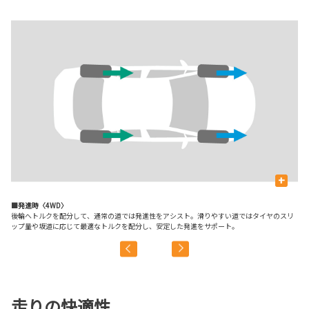
+
■発進時〈4WD〉
■
後輪へトルクを配分して、通常の道では発進性をアシスト。滑りやすい道ではタイヤのスリ
定
ップ量や坂道に応じて最適なトルクを配分し、安定した発進をサポート。
走りの快適性