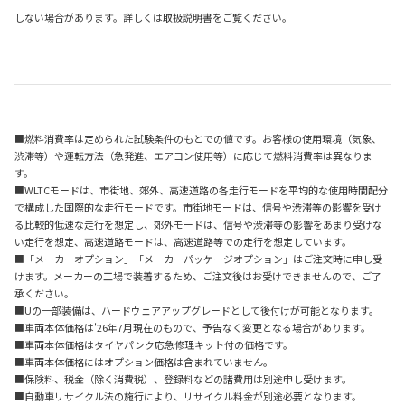
しない場合があります。詳しくは取扱説明書をご覧ください。
■燃料消費率は定められた試験条件のもとでの値です。お客様の使用環境（気象、
渋滞等）や運転方法（急発進、エアコン使用等）に応じて燃料消費率は異なりま
す。
■WLTCモードは、市街地、郊外、高速道路の各走行モードを平均的な使用時間配分
で構成した国際的な走行モードです。市街地モードは、信号や渋滞等の影響を受け
る比較的低速な走行を想定し、郊外モードは、信号や渋滞等の影響をあまり受けな
い走行を想定、高速道路モードは、高速道路等での走行を想定しています。
■「メーカーオプション」「メーカーパッケージオプション」はご注文時に申し受
けます。メーカーの工場で装着するため、ご注文後はお受けできませんので、ご了
承ください。
■Uの一部装備は、ハードウェアアップグレードとして後付けが可能となります。
■車両本体価格は'26年7月現在のもので、予告なく変更となる場合があります。
■車両本体価格はタイヤパンク応急修理キット付の価格です。
■車両本体価格にはオプション価格は含まれていません。
■保険料、税金（除く消費税）、登録料などの諸費用は別途申し受けます。
■自動車リサイクル法の施行により、リサイクル料金が別途必要となります。