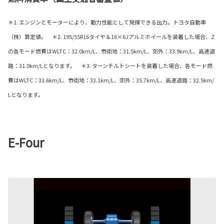
＊1. エンジンとモーターにより、動力性能として発揮できる出力。トヨタ自動車
（株）算定値。 ＊2. 195/55R16タイヤ＆16×6Jアルミホイールを装着した場合、Z
の各モード燃費はWLTC：32.0km/L、市街地：31.5km/L、郊外：33.9km/L、高速道
路：31.0km/Lとなります。 ＊3. ターンチルトシートを装着した場合、各モード燃
費はWLTC：33.6km/L、市街地：33.1km/L、郊外：35.7km/L、高速道路：32.5km/
Lとなります。
E-Four