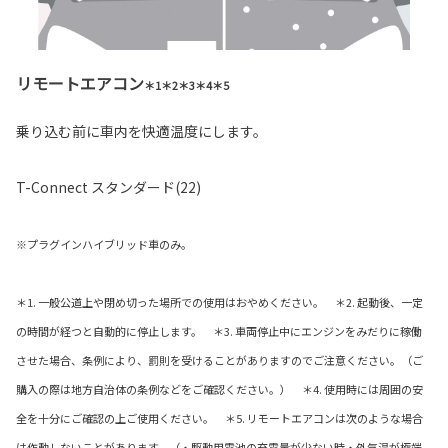
リモートエアコン
＊1＊2＊3＊4＊5
乗り込む前に車内を快適温度にします。
T-Connect スタンダード(22)
※プラグインハイブリッド車のみ。
＊1. 一般公道上や閉め切った場所での使用はおやめください。 ＊2. 起動後、一定
の時間が経つと自動的に停止します。 ＊3. 車両停止中にエンジンをみだりに稼働
させた場合、条例により、罰則を受けることがありますのでご注意ください。（ご
購入の際は地方自治体の条例などをご確認ください。） ＊4. 使用時には周囲の安
全を十分にご確認の上ご使用ください。 ＊5. リモートエアコンは次のような場合
は作動しないことがあります。（・駆動用電池の充電量が少ない時・外気温が極端