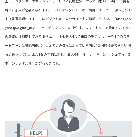
上、デジタルキーのオプションサービス＜初度登録日から3年間無料、4年目以降有
料＞に加入が必要となります。 ＊2. デジタルキーのご利用にあたって、操作方法お
よび注意事項つきましてはデジタルキーWebサイトをご確認ください。（https://to
yota.jp/digital_key） ＊3. デジタルキーの操作は、スマートキーで動作するすべて
の機能には対応しておりません。 ＊4. 最大4台の車両のデジタルキーを1台のスマ
ートフォンに登録可能（但しお使いの機種によっては車両に4台同時接続できない場
合があります）。また1台の車両に対し、最大6本（オーナーキー1本、シェアキー5
本）のデジタルキーが発行できます。