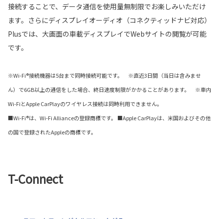
接続することで、データ通信を使用量無制限でお楽しみいただけ
ます。さらにディスプレイオーディオ（コネクティッドナビ対応）
Plusでは、大画面の車載ディスプレイでWebサイトの閲覧が可能
です。
※Wi-Fi®接続機器は5台まで同時接続可能です。 ※直近3日間（当日は含みませ
ん）で6GB以上の通信をした場合、終日速度制限がかかることがあります。 ※車内
Wi-FiとApple CarPlayのワイヤレス接続は同時利用できません。
■Wi-Fi®は、Wi-Fi Allianceの登録商標です。 ■Apple CarPlayは、米国およびその他
の国で登録されたAppleの商標です。
T-Connect