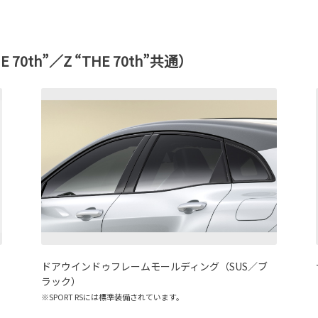
HE 70th”／Z “THE 70th”共通）
ドアウインドゥフレームモールディング（SUS／ブ
ラック）
※SPORT RSには標準装備されています。