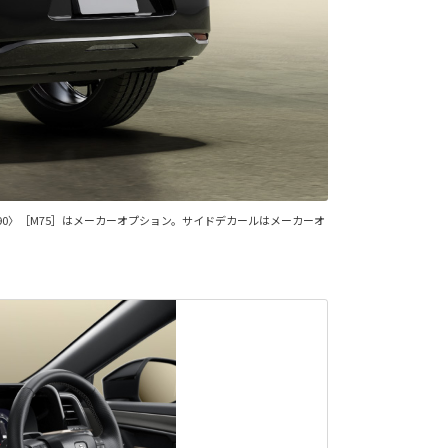
ル〈090〉［M75］はメーカーオプション。サイドデカールはメーカーオ