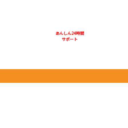
073-444-3131
合わせ 本社
あんしん24時間
採用情報
会社概要
サポート