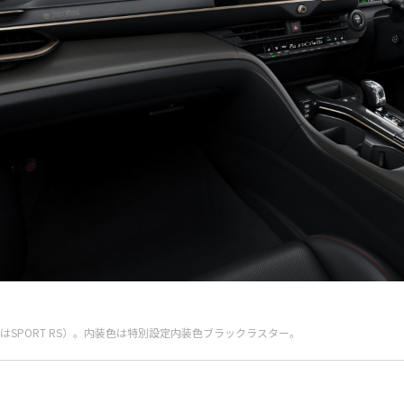
ース車両はSPORT RS）。内装色は特別設定内装色ブラックラスター。