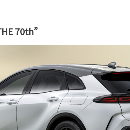
HE 70th”