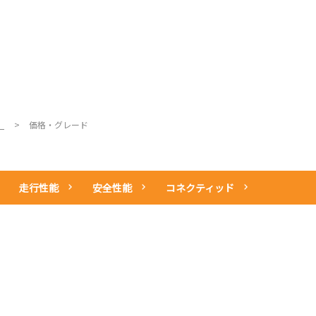
お問い
整備・アフター
その他のサービ
中古車情報
所有権解除
サービス
ス
）
価格・グレード
走行性能
安全性能
コネクティッド