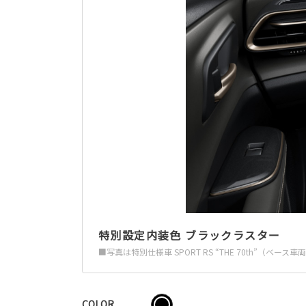
特別設定内装色 ブラックラスター
■写真は特別仕様車 SPORT RS “THE 70th”（ベ
COLOR