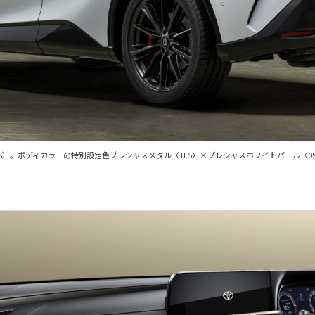
はSPORT RS）。ボディカラーの特別設定色プレシャスメタル〈1L5〉×プレシャスホワイトパー