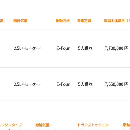
距離
総排気量
駆動方法
乗車定員
車両本体価格（
2.5L+モーター
E-Four
5人乗り
7,700,000 円
2.5L+モーター
E-Four
5人乗り
7,650,000 円
エンジンタイプ
総排気量
トランス
ミッション
駆動