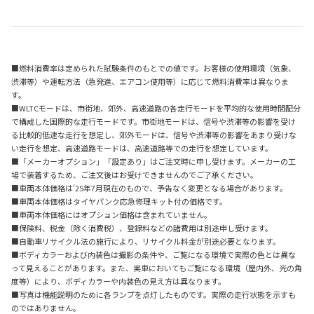
■燃料消費率は定められた試験条件のもとでの値です。お客様の使用環境（気象、
渋滞等）や運転方法（急発進、エアコン使用等）に応じて燃料消費率は異なりま
す。
■WLTCモードは、市街地、郊外、高速道路の各走行モードを平均的な使用時間配分
で構成した国際的な走行モードです。市街地モードは、信号や渋滞等の影響を受け
る比較的低速な走行を想定し、郊外モードは、信号や渋滞等の影響をあまり受けな
い走行を想定、高速道路モードは、高速道路等での走行を想定しています。
■「メーカーオプション」「設定あり」はご注文時に申し受けます。メーカーの工
場で装着するため、ご注文後はお受けできませんのでご了承ください。
■車両本体価格は'25年7月現在のもので、予告なく変更となる場合があります。
■車両本体価格はタイヤパンク応急修理キット付の価格です。
■車両本体価格にはオプション価格は含まれていません。
■保険料、税金（除く消費税）、登録料などの諸費用は別途申し受けます。
■自動車リサイクル法の施行により、リサイクル料金が別途必要となります。
■ボディカラーおよび内装色は撮影の条件や、ご覧になる環境で実際の色とは異な
って見えることがあります。また、実車においてもご覧になる環境（屋内外、光の角
度等）により、ボディカラーや内装色の見え方は異なります。
■写真は機能説明のために各ランプを点灯したものです。実際の走行状態を示すも
のではありません。