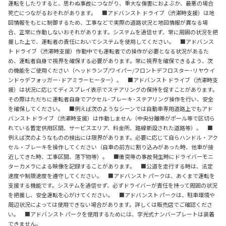
運転をしたりすると、思わぬ事故につながり、重大な傷害におよぶか、最悪の場合
死亡につながるおそれがあります。 ■アドバンスト ドライブ（渋滞時支援）は地
図情報をもとに制御するため、工事などで実際の道路状況と地図情報が異なる場
合、正常に作動しないおそれがあります。システムを過信せず、常に周囲の状況を把
握した上で、運転者の責任においてシステムを使用してください。 ■アドバンス
ト ドライブ（渋滞時支援）作動中でも運転者での操作が必要となる状況があるた
め、運転者自身で視界を確保する必要があります。常に視界を確保できるよう、次
の機能をご使用ください（ヘッドランプ/ワイパー/フロントデフロスター･リヤウイ
ンドゥデフォッガー･ドアミラーヒーター）。 ■アドバンスト ドライブ（渋滞時支
援）は状況に応じてディスプレイ表示でステアリングの保持を促すことがあります。
その際はただちに運転者自身でアクセル･ブレーキ･ステアリング操作を行い、安全
を確保してください。 ■例えば次のようなシーンでは自動車専用道路上でもアド
バンスト ドライブ（渋滞時支援）は作動しません（中央分離帯がポール等で区切ら
れている暫定供用区間、サービスエリア、料金所、路線新設された道路等）。 ■
例えば次のようなものの検出には限界があります。必要に応じて自らハンドル・アク
セル・ブレーキを操作してください（自車の前方に割り込みがあった時、他車が接
近してきた時、工事区間、落下物等）。 ■衝突等の事故発生時にドライバーモニ
ターカメラによる映像を記録することがあります。 ■公道を走行する時は、法定
速度や制限速度を遵守してください。 ■アドバンスト パークは、あくまで運転を
支援する機能です。システムを過信せず、必ずドライバーが責任を持って周囲の状況
を把握し、安全運転を心がけてください。 ■アドバンスト パークは、駐車環境や
周辺状況によっては使用できない場合があります。詳しくは販売店でご確認くださ
い。 ■アドバンスト パークを使用するためには、字光式ナンバープレートは装着
できません。