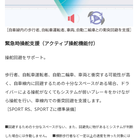
緊急時操舵支援（アクティブ操舵機能付）
操舵回避をサポート。
歩行者、自転車運転者、自動二輪車、車両と衝突する可能性が高
く、自車線内に回避するための十分なスペースがある場合、ドラ
イバーによる操舵がなくてもシステムが弱いブレーキをかけなが
ら操舵を行い、車線内での衝突回避を支援します。
［SPORT RS、SPORT Zに標準装備］
■回避するための十分なスペースがない、また、回避先に物があるとシステムが判断
した場合には作動しません。 ■横断歩行者など一定以上の速度を持った対象には