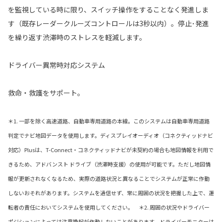
を監視している時に限り、スイッチ操作をすることなく発進しま
す（既存レーダークルーズコントロールは3秒以内）。停止･発進
を繰り返す渋滞時のストレスを軽減します。
ドライバー異常時対応システム
救命・救護をサポート。
＊1. 一部を除く高速道路、自動車専用道路の本線。このシステムは自動車専用道路
判定でナビ地図データを使用します。ディスプレイオーディオ（コネクティッドナビ
対応）Plusは、T-Connect・コネクティッドナビが未契約の場合も地図情報を利用で
きるため、アドバンスト ドライブ（渋滞時支援）の使用が可能です。ただし地図情
報が更新されなくなるため、実際の道路状況と異なることでシステムが正常に作動
しないおそれがあります。システムを過信せず、常に周囲の状況を把握した上で、運
転者の責任においてシステムを使用してください。 ＊2. 周囲の状況やドライバー
ポジションによっては注意喚起が作動しないことがあります。ドライバーモニターは