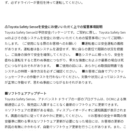
ず、必ずドライバーが責任を持って運転してください。
⚠Toyota Safety Senseを安全にお使いいただく上での留意事項説明
Toyota Safety Senseは予防安全パッケージです。ご契約に際し、Toyota Safety Sen
seおよびその各システムを安全にお使いいただくための留意事項についてご説明い
たします。（ご使用になる際のお客様へのお願い） ■運転者には安全運転の義務
があります。運転者は各システムを過信せず、常に自らの責任で周囲の状況を把握
し、ご自身の操作で安全を確保してください。 ■各システムに頼ったり、安全を
委ねる運転をすると思わぬ事故につながり、重大な傷害におよぶか最悪の場合は死
亡につながるおそれがあります。 ■ご使用の前には、あらかじめ取扱説明書で各
システムの特徴・操作方法を必ずご確認ください。 ■お客様ご自身でプリクラッ
シュセーフティの作動テストを行わないでください。対象や状況によってはシステム
が正常に作動せず、思わぬ事故につながるおそれがあります。
■ソフトウェアアップデート
Toyota Safety Sense、アドバンスト ドライブの一部のプログラムは、DCMによる無
線通信により、販売店に入庫することなく最新のソフトウェアに更新できます。
※ソフトウェアの更新がある場合、ディスプレイオーディオに通知画面が表示されま
す。画面の指示に従ってすみやかに更新してください。 ※お客様の安全や車両の保
安基準に関わる重大なソフトウェア更新が必要になった場合には、お客様の更新の
許諾の有無にかかわらず、自動でソフトウェア更新を行うことがあります。また、こ