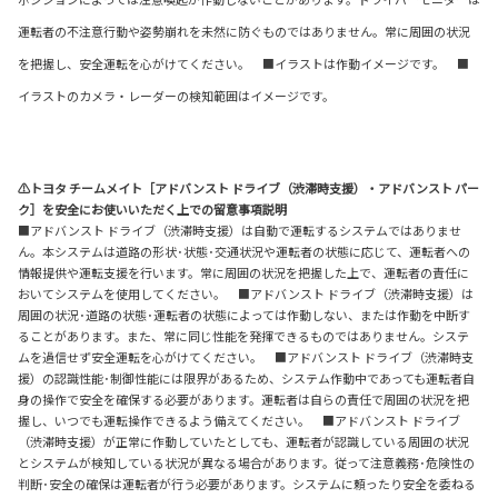
運転者の不注意行動や姿勢崩れを未然に防ぐものではありません。常に周囲の状況
を把握し、安全運転を心がけてください。 ■イラストは作動イメージです。 ■
イラストのカメラ・レーダーの検知範囲はイメージです。
⚠トヨタ チームメイト［アドバンスト ドライブ（渋滞時支援）・アドバンスト パー
ク］を安全にお使いいただく上での留意事項説明
■アドバンスト ドライブ（渋滞時支援）は自動で運転するシステムではありませ
ん。本システムは道路の形状･状態･交通状況や運転者の状態に応じて、運転者への
情報提供や運転支援を行います。常に周囲の状況を把握した上で、運転者の責任に
おいてシステムを使用してください。 ■アドバンスト ドライブ（渋滞時支援）は
周囲の状況･道路の状態･運転者の状態によっては作動しない、または作動を中断す
ることがあります。また、常に同じ性能を発揮できるものではありません。システ
ムを過信せず安全運転を心がけてください。 ■アドバンスト ドライブ（渋滞時支
援）の認識性能･制御性能には限界があるため、システム作動中であっても運転者自
身の操作で安全を確保する必要があります。運転者は自らの責任で周囲の状況を把
握し、いつでも運転操作できるよう備えてください。 ■アドバンスト ドライブ
（渋滞時支援）が正常に作動していたとしても、運転者が認識している周囲の状況
とシステムが検知している状況が異なる場合があります。従って注意義務･危険性の
判断･安全の確保は運転者が行う必要があります。システムに頼ったり安全を委ねる