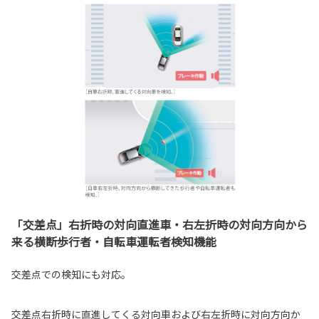
「交差点」右折時の対向直進車・右左折時の対向方向から
来る横断歩行者・自転車運転者検知機能
交差点での検知にも対応。
交差点右折時に直進してくる対向車および右左折時に対向方向か